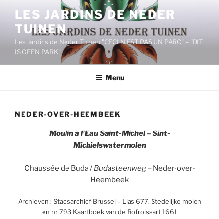
Aller
LES JARDINS DE NEDER
au
TUINEN
contenu
principal
Les Jardins de Neder Tuinen "CECI N’EST PAS UN PARC" – "DIT
IS GEEN PARK"
Menu
NEDER-OVER-HEEMBEEK
Moulin à l’Eau Saint-Michel – Sint-
Michielswatermolen
Chaussée de Buda /
Budasteenweg
– Neder-over-
Heembeek
Archieven : Stadsarchief Brussel – Lias 677. Stedelijke molen
en nr 793 Kaartboek van de Rofroissart 1661