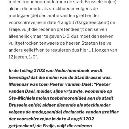
molen toebehooren(deà aen de stadt Brussele en(de)
aldaer dienende als steckhueder volgens de
medegaen(de) declaratie vanden greffier der
voorsch(reve)ne in date 4 augti 1702 get(eeckent) de
Fraije, vuijt die redenen pretend(eer)t den selven
alleenelijck maer te geven 1-0, dus moet den selven
vuijtgetrocken tenwaere de heeren Staeten tselve
anders gelieffven te reguleren dus hier .. 1 Jongen van
12 jaeren. 1-0”.
In de telling 1702 van Nederheembeek wordt
bevestigd dat die molen van de Stad Brussel was.
Molenaar was toen Peeter vanden Dael :
“
Peeter
vanden Dael, molder, sijne vr(auw)e, woonende op
Ste-Michiels molen toebehooren(deà aen de stadt
Brussele en(de) aldaer dienende als steckhueder
volgens de medegaen(de) declaratie vanden greffier
der voorsch(reve)ne in date 4 augti 1702
get(eeckent) de Fraije, vuijt die redenen