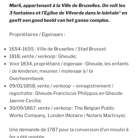
Marli, appartenant à la Ville de Bruxelles. On voit les
3 fontaines et l’Eglise de Vilvorde dans le lointain“ en
geeft een goed beeld van het ganse complex.
Propriétaires /
Eigenaars
:
1654-1655 : Ville de Bruxelles /
Stad Brussel
;
1818, vente /
verkoop
: Gheude;
Voor 1834, propriétaire / eigenaar : Gheude, les enfants
/
de kinderen
, meunier /
molenaar
à /
te
Overheembeek;
09/01/1858, vente /
verkoop
– enregistrement /
registratie
: Gheude Franciscus Philippus en Gheude
Jaenne Cecilia;
30/09/1867, vente /
verkoop
: The Belgian Public
Works Company, Londen (Notaire /
Notaris
Martroye).
Une demande de 1787 pour la conversion d’un moulin à
fer a été rejetée.