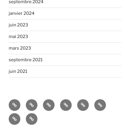
septembre 2024
janvier 2024
juin 2023
mai 2023
mars 2023
septembre 2021
juin 2021
Art
Découvrez
2026
Meudon,
Neder-
L’âme
&
nos
–
une
over-
de
NECRO-
Cotisations
Culture
Evénements
Journées
histoire
Heembeek
Meudon
ART
pour
–
–
bruxelloises
d’eau
à