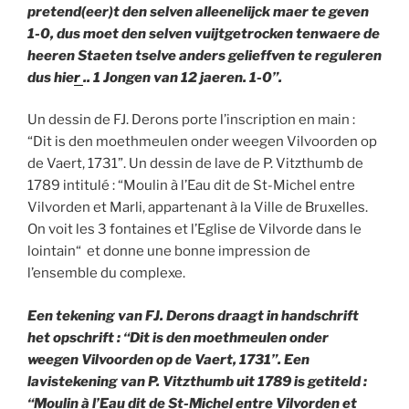
pretend(eer)t den selven alleenelijck maer te geven
1-0, dus moet den selven vuijtgetrocken tenwaere de
heeren Staeten tselve anders gelieffven te reguleren
dus hie
r
.. 1 Jongen van 12 jaeren. 1-0”.
Un dessin de FJ. Derons porte l’inscription en main :
“Dit is den moethmeulen onder weegen Vilvoorden op
de Vaert, 1731”. Un dessin de lave de P. Vitzthumb de
1789 intitulé : “Moulin à l’Eau dit de St-Michel entre
Vilvorden et Marli, appartenant à la Ville de Bruxelles.
On voit les 3 fontaines et l’Eglise de Vilvorde dans le
lointain“ et donne une bonne impression de
l’ensemble du complexe.
Een tekening van FJ. Derons draagt in handschrift
het opschrift : “Dit is den moethmeulen onder
weegen Vilvoorden op de Vaert, 1731”. Een
lavistekening van P. Vitzthumb uit 1789 is getiteld :
“Moulin à l’Eau dit de St-Michel entre Vilvorden et