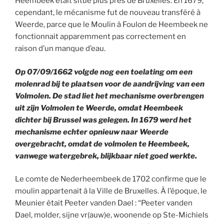
Heembeek était situé plus près de Bruxelles. En 1679,
cependant, le mécanisme fut de nouveau transféré à
Weerde, parce que le Moulin à Foulon de Heembeek ne
fonctionnait apparemment pas correctement en
raison d’un manque d’eau.
Op 07/09/1662 volgde nog een toelating om een
molenrad bij te plaatsen voor de aandrijving van een
Volmolen. De stad liet het mechanisme overbrengen
uit zijn Volmolen te Weerde, omdat Heembeek
dichter bij Brussel was gelegen. In 1679 werd het
mechanisme echter opnieuw naar Weerde
overgebracht, omdat de volmolen te Heembeek,
vanwege watergebrek, blijkbaar niet goed werkte.
Le comte de Nederheembeek de 1702 confirme que le
moulin appartenait à la Ville de Bruxelles. À l’époque, le
Meunier était Peeter vanden Dael : “Peeter vanden
Dael, molder, sijne vr(auw)e, woonende op Ste-Michiels