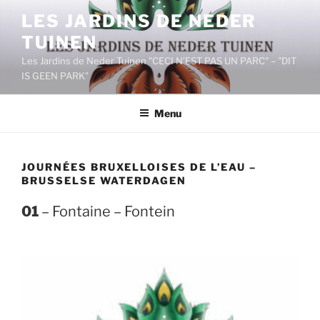
Aller
LES JARDINS DE NEDER
au
TUINEN
contenu
principal
Les Jardins de Neder Tuinen "CECI N’EST PAS UN PARC" – "DIT
IS GEEN PARK"
Menu
JOURNÉES BRUXELLOISES DE L’EAU –
BRUSSELSE WATERDAGEN
01
– Fontaine – Fontein