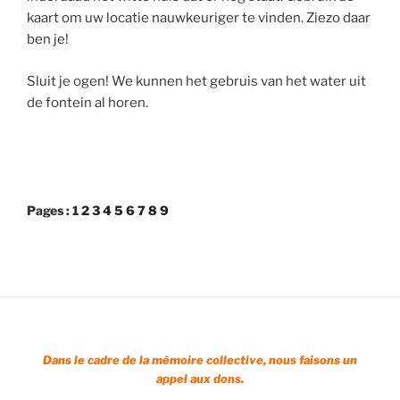
kaart om uw locatie nauwkeuriger te vinden. Ziezo daar
ben je!
Sluit je ogen! We kunnen het gebruis van het water uit
de fontein al horen.
Pages :
1
2
3
4
5
6
7
8
9
Dans le cadre de la mémoire collective, nous faisons un
appel aux dons.