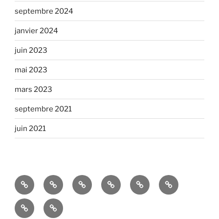
septembre 2024
janvier 2024
juin 2023
mai 2023
mars 2023
septembre 2021
juin 2021
Art
Découvrez
2026
Meudon,
Neder-
L’âme
&
nos
–
une
over-
de
NECRO-
Cotisations
Culture
Evénements
Journées
histoire
Heembeek
Meudon
ART
pour
–
–
bruxelloises
d’eau
à