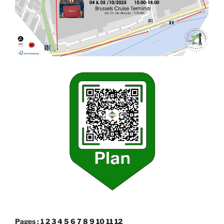
Pages :
1
2
3
4
5
6
7
8
9
10
11
12