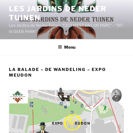
Aller
LES JARDINS DE NEDER
au
TUINEN
contenu
principal
Les Jardins de Neder Tuinen "CECI N’EST PAS UN PARC" – "DIT
IS GEEN PARK"
Menu
LA BALADE – DE WANDELING – EXPO
MEUDON