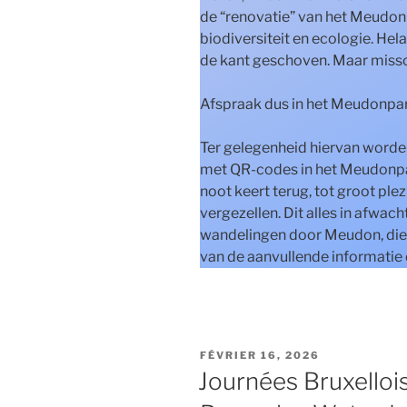
de “renovatie” van het Meudon
biodiversiteit en ecologie. He
de kant geschoven. Maar missch
Afspraak dus in het Meudonpar
Ter gelegenheid hiervan word
met QR-codes in het Meudonpar
noot keert terug, tot groot plez
vergezellen. Dit alles in afwac
wandelingen door Meudon, die 
van de aanvullende informatie 
PUBLIÉ
FÉVRIER 16, 2026
LE
Journées Bruxellois