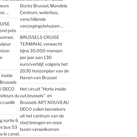
ieurs
Docks Bruxsel, Mandela
os …
Centrum, waterbus,
verschillende
UISE
verzorgingstehuizen ...
end près
sonnes
BRUSSELS CRUISE
séjour
TERMINAL verwacht
orizon
bijna 35.000 mensen
de
per jaar aan 130
euro/verblijf, volgens het
2030 horizonplan van de
 inside
Haven van Brussel
 Brussels
U DECO
Het circuit "Horta inside
siteurs du
out.brussels" en
ccueillir
Brussels ART NOUVEAU
DECO zullen bezoekers
uit het centrum van de
g sortie 6
stad brengen en onze
es bus 53
buren verwelkomen
a le canal,