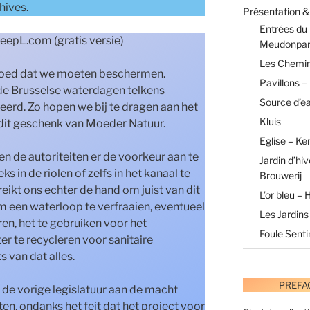
hives.
Présentation & 
Entrées du
eepL.com (gratis versie)
Meudonpa
Les Chemin
fgoed dat we moeten beschermen.
Pavillons –
 de Brusselse waterdagen telkens
Source d’e
erd. Zo hopen we bij te dragen aan het
Kluis
 dit geschenk van Moeder Natuur.
Eglise – Ke
ken de autoriteiten er de voorkeur aan te
Jardin d’hi
 in de riolen of zelfs in het kanaal te
Brouwerij
eikt ons echter de hand om juist van dit
L’or bleu –
m een waterloop te verfraaien, eventueel
Les Jardins
eren, het te gebruiken voor het
Foule Sent
er te recycleren voor sanitaire
s van dat alles.
PREFA
s de vorige legislatuur aan de macht
ten, ondanks het feit dat het project voor