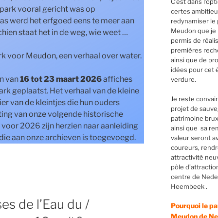
C'est dans l’opt
park vooral gericht was op
certes ambitieu
laas werd het erfgoed eens te meer aan
redynamiser le 
Meudon que je 
ien staat het in de weg, wie weet …
permis de réali
premières rech
k voor Meudon, een verhaal over water.
ainsi que de pr
idées pour cet 
en van
16 tot 23 maart 2026
affiches
verdure.
k geplaatst. Het verhaal van de kleine
Je reste convai
ier van de kleintjes die hun ouders
projet de sauv
hting van onze volgende historische
patrimoine bruxe
voor 2026 zijn herzien naar aanleiding
ainsi que sa re
die aan onze archieven is toegevoegd.
valeur seront a
coureurs, rend
attractivité neu
pôle d’attractio
centre de Nede
Heembeek .
es de l’Eau du /
Pourquoi le pa
Meudon de Ned