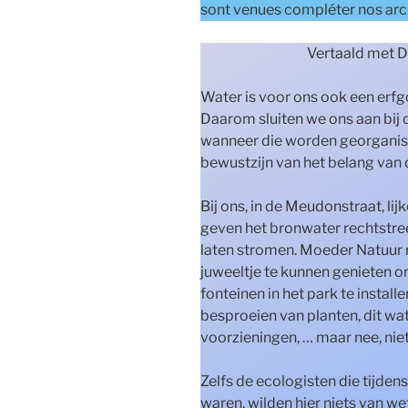
sont venues compléter nos arc
Vertaald met D
Water is voor ons ook een er
Daarom sluiten we ons aan bij
wanneer die worden georganise
bewustzijn van het belang van
Bij ons, in de Meudonstraat, lij
geven het bronwater rechtstreeks
laten stromen. Moeder Natuur r
juweeltje te kunnen genieten o
fonteinen in het park te install
besproeien van planten, dit wat
voorzieningen, … maar nee, niet
Zelfs de ecologisten die tijden
waren, wilden hier niets van we