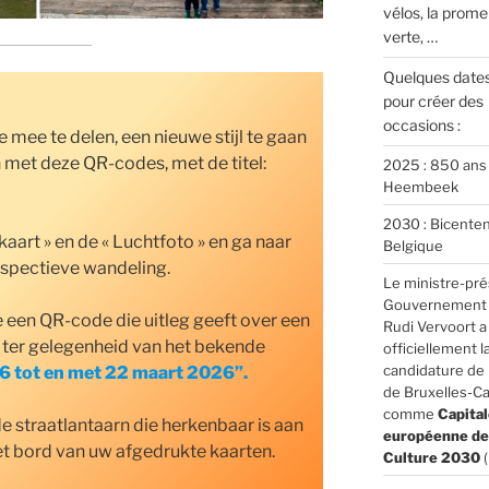
vélos, la prom
verte, …
Quelques dates
pour créer des
occasions :
e mee te delen, een nieuwe stijl te gaan
 met deze QR-codes, met de titel:
2025 : 850 ans
Heembeek
2030 : Bicenten
kaart » en de « Luchtfoto » en ga naar
Belgique
spectieve wandeling.
Le ministre-pré
Gouvernement b
 een QR-code die uitleg geeft over een
Rudi Vervoort 
 ter gelegenheid van het bekende
officiellement l
candidature de 
6 tot en met 22 maart 2026”.
de Bruxelles-Ca
comme
Capital
e straatlantaarn die herkenbaar is aan
européenne de 
et bord van uw afgedrukte kaarten.
Culture 2030
(