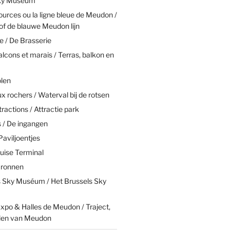
Sky Muséum
ources ou la ligne bleue de Meudon /
of de blauwe Meudon lijn
e / De Brasserie
alcons et marais / Terras, balkon en
olen
 rochers / Waterval bij de rotsen
tractions / Attractie park
 / De ingangen
Paviljoentjes
uise Terminal
Bronnen
s Sky Muséum / Het Brussels Sky
xpo & Halles de Meudon / Traject,
len van Meudon