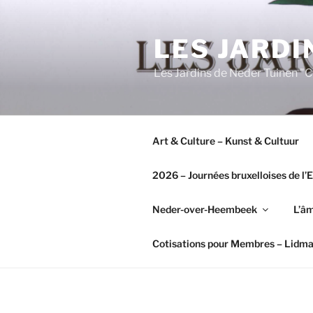
Aller
au
LES JARDI
contenu
principal
Les Jardins de Neder Tuinen 
Art & Culture – Kunst & Cultuur
2026 – Journées bruxelloises de l
Neder-over-Heembeek
L’âm
Cotisations pour Membres – Lidm