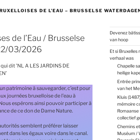
RUXELLOISES DE L’EAU – BRUSSELSE WATERDAGE
Devenez bâtiss
es de l’Eau / Brusselse
van hoop
22/03/2026
Et si Bruxelles
verhaal was
Chapelle sa
heilige kap
Entrée pri
un patrimoine à sauvegarder, c’est pour
van het Me
x journées bruxelloise de l’eau à
Kluis (1487
. Nous espérons ainsi pouvoir participer à
mémoire col
tance de ce don de Dame Nature.
Romaanse t
collectief
utorités semblent préférer laisser
Chemins et 
ent dans les égaux voire dans le canal.
Muséum / W