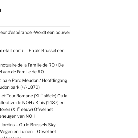
N
eur d’espérance -Wordt een bouwer
 m’était conté – En als Brussel een
nctuaire de la Famille de RO / De
el van de Familie de RO
ncipale Parc Meudon / Hoofdingang
udon park (+/- 1870)
) et Tour Romane (XII° siècle) Ou la
lective de NOH / Kluis (1487) en
oren (XII° eeuw) Ofwel het
 geheugen van NOH
Jardins – Ou le Brussels Sky
egen en Tuinen – Ofwel het