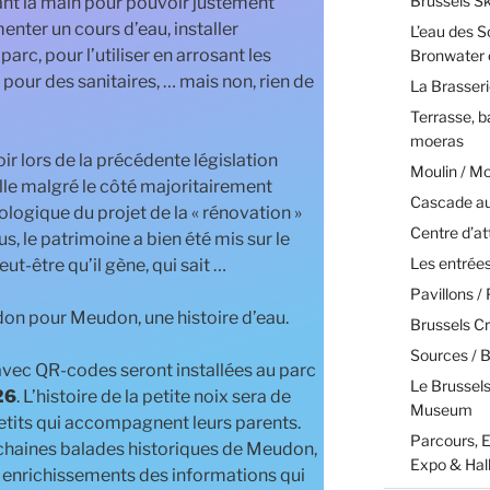
Brussels 
t la main pour pouvoir justement
enter un cours d’eau, installer
L’eau des S
arc, pour l’utiliser en arrosant les
Bronwater 
 pour des sanitaires, … mais non, rien de
La Brasseri
Terrasse, b
moeras
r lors de la précédente législation
Moulin / M
lle malgré le côté majoritairement
Cascade aux
cologique du projet de la « rénovation »
Centre d’at
s, le patrimoine a bien été mis sur le
Les entrées
t-être qu’il gène, qui sait …
Pavillons / 
on pour Meudon, une histoire d’eau.
Brussels Cr
Sources / 
avec QR-codes seront installées au parc
Le Brussel
26
. L’histoire de la petite noix sera de
Museum
 petits qui accompagnent leurs parents.
Parcours, E
ochaines balades historiques de Meudon,
Expo & Hal
x enrichissements des informations qui