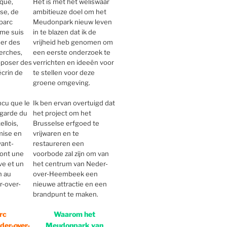
ique,
Het is met het weliswaar
se, de
ambitieuze doel om het
parc
Meudonpark nieuw leven
me suis
in te blazen dat ik de
ser des
vrijheid heb genomen om
erches,
een eerste onderzoek te
oposer des
verrichten en ideeën voor
écrin de
te stellen voor deze
groene omgeving.
ncu que le
Ik ben ervan overtuigd dat
egarde du
het project om het
llois,
Brusselse erfgoed te
mise en
vrijwaren en te
vant-
restaureren een
ront une
voorbode zal zijn om van
ve et un
het centrum van Neder-
n au
over-Heembeek een
r-over-
nieuwe attractie en een
brandpunt te maken.
rc
Waarom het
er-over-
Meudonpark van