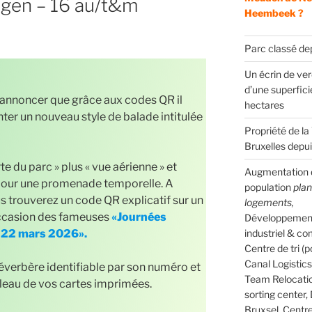
gen – 16 au/t&m
Heembeek ?
Parc classé de
Un écrin de ve
d’une superfici
 annoncer que grâce aux codes QR il
hectares
ter un nouveau style de balade intitulée
Propriété de la 
Bruxelles depu
e du parc » plus « vue aérienne » et
Augmentation d
our une promenade temporelle. A
population
pla
s trouverez un code QR explicatif sur un
logements,
’occasion des fameuses
«Journées
Développemen
u 22 mars 2026».
industriel & co
Centre de tri (p
Canal Logistics 
réverbère identifiable par son numéro et
Team Relocati
bleau de vos cartes imprimées.
sorting center,
Bruxsel, Centr