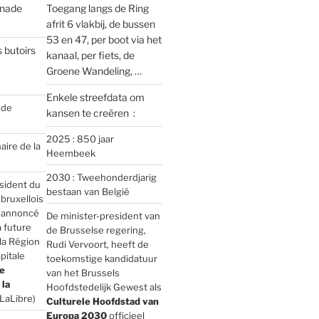
enade
Toegang langs de Ring
afrit 6 vlakbij, de bussen
53 en 47, per boot via het
 butoirs
kanaal, per fiets, de
Groene Wandeling, …
Enkele streefdata om
 de
kansen te creëren :
2025 : 850 jaar
aire de la
Heembeek
2030 : Tweehonderdjarig
sident du
bestaan van België
ruxellois
a annoncé
De minister-president van
a future
de Brusselse regering,
la Région
Rudi Vervoort, heeft de
pitale
toekomstige kandidatuur
e
van het Brussels
la
Hoofdstedelijk Gewest als
LaLibre)
Culturele Hoofdstad van
Europa 2030
officieel