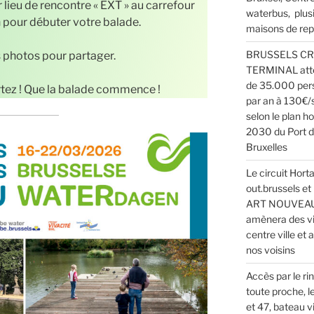
r lieu de rencontre « EXT » au carrefour
waterbus, plus
 pour débuter votre balade.
maisons de rep
BRUSSELS CR
s photos pour partager.
TERMINAL att
de 35.000 per
artez ! Que la balade commence !
par an à 130€/
selon le plan h
2030 du Port 
Bruxelles
Le circuit Horta
out.brussels et
ART NOUVEA
amènera des vi
centre ville et a
nos voisins
Accès par le rin
toute proche, l
et 47, bateau vi