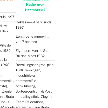
Neder-over-
Heembeek ?
puis 1997
Geklasseerd park sinds
rdure
1997
e de 7
Een groene omgeving
van 7 hectare
Ville de
is 1982
Eigendom van de Stad
Brussel sinds 1982
e la
n 1000
Bevolkingsaangroei plan
1000 woningen,
t
industriële en
mmercial,
commerciële
oste),
ontwikkeling,
: Ziegler,
Sorteercentrum (BPost),
ons, Buda
kanaallogistiek : Ziegler,
 Docks
Team Relocations,
e Mandela,
sorteercentrum Buda,