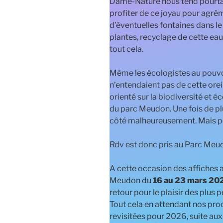
Dame-Nature nous tend pourtan
profiter de ce joyau pour agrém
d’éventuelles fontaines dans le p
plantes, recyclage de cette eau
tout cela.
Même les écologistes au pouvoi
n’entendaient pas de cette orei
orienté sur la biodiversité et é
du parc Meudon. Une fois de plu
côté malheureusement. Mais peu
Rdv est donc pris au Parc Meud
A cette occasion des affiches 
Meudon du
16 au 23 mars 20
retour pour le plaisir des plus
Tout cela en attendant nos pr
revisitées pour 2026, suite au