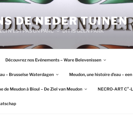
NS DE NEDER TUINEN
"CECI N’EST PAS UN PARC" – "DIT IS GEEN PARK"
Découvrez nos Evénements – Ware Belevenissen
’Eau – Brusselse Waterdagen
Meudon, une histoire d’eau – een
e de Meudon à Bioul – De Ziel van Meudon
NECRO-ART C°-L
aatschap