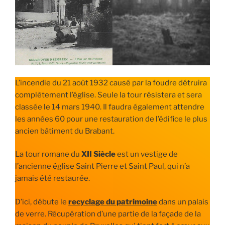
L’incendie du 21 août 1932 causé par la foudre détruira
complètement l’église. Seule la tour résistera et sera
classée le 14 mars 1940. Il faudra également attendre
les années 60 pour une restauration de l’édifice le plus
ancien bâtiment du Brabant.
La tour romane du
XII Siècle
est un vestige de
l’ancienne église Saint Pierre et Saint Paul, qui n’a
jamais été restaurée.
D’ici, débute le
recyclage du patrimoine
dans un palais
de verre. Récupération d’une partie de la façade de la