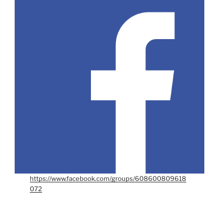
https://www.facebook.com/groups/608600809618
072