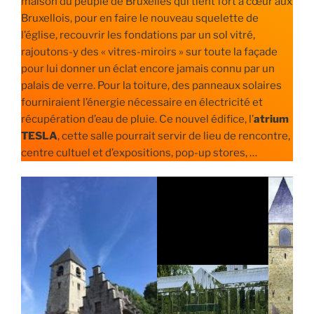
maison du peuple de Bruxelles qui tient fort à cœur aux
Bruxellois, pour en faire le nouveau squelette de
l’église, recouvrir les fondations par un sol vitré,
rajoutons-y des « vitres-miroirs » sur toute la façade
pour lui donner un éclat encore jamais connu par un
palais de verre. Pour la toiture, des panneaux solaires
fourniraient l’énergie nécessaire en électricité et
récupération d’eau de pluie. Ce nouvel édifice, l’
atrium
TESLA
, cette salle pourrait servir de lieu de rencontre,
centre cultuel et d’expositions, pop-up stores, …