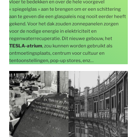
vloer te bedekken en over de hele voorgevel
« spiegelglas » aan te brengen om er een schittering
aan te geven die een glaspaleis nog nooit eerder heeft
gekend. Voor het dak zouden zonnepanelen zorgen
voor de nodige energie in elektriciteit en
regenwaterrecuperatie. Dit nieuwe gebouw, het
TESLA-atrium
, zou kunnen worden gebruikt als
ontmoetingsplaats, centrum voor cultuur en
tentoonstellingen, pop-up stores, enz…