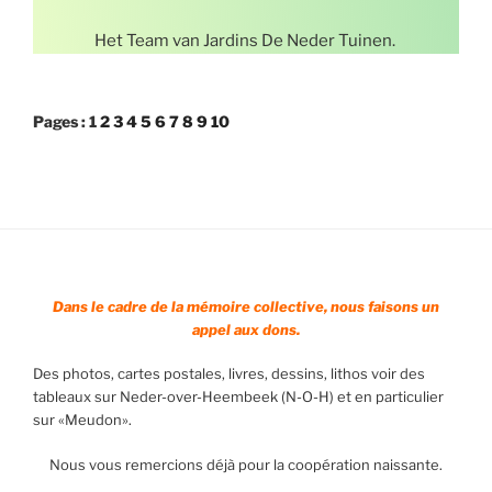
Het Team van Jardins De Neder Tuinen.
Pages :
1
2
3
4
5
6
7
8
9
10
Dans le cadre de la mémoire collective, nous faisons un
appel aux dons.
Des photos, cartes postales, livres, dessins, lithos voir des
tableaux sur Neder-over-Heembeek (N-O-H) et en particulier
sur «Meudon».
Nous vous remercions déjà pour la coopération naissante.