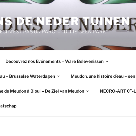
NS DE NEDER TUINEN
"CECI N’EST PAS UN PARC" – "DIT IS GEEN PARK"
Découvrez nos Evénements – Ware Belevenissen
’Eau – Brusselse Waterdagen
Meudon, une histoire d’eau – een
e de Meudon à Bioul – De Ziel van Meudon
NECRO-ART C°-L
aatschap