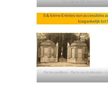
4de Ingang Drie Gaten straat/
5 & 6ème Entrées non accessibles au 
toegankelijk tot 
Par les pavillons – Par la rue de Meudon – 
Meudon stra