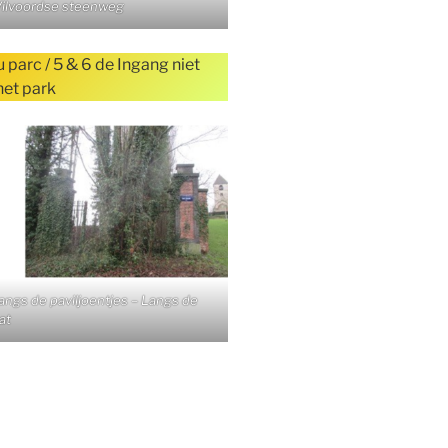
 Vilvoordse steenweg
parc / 5 & 6 de Ingang niet
het park
Langs de paviljoentjes – Langs de
at