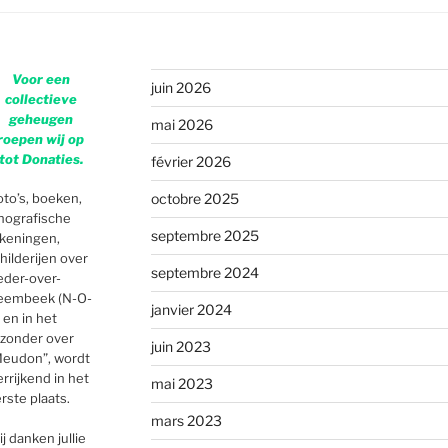
Voor een
juin 2026
collectieve
geheugen
mai 2026
roepen wij op
tot Donaties.
février 2026
octobre 2025
to’s, boeken,
thografische
septembre 2025
keningen,
hilderijen over
septembre 2024
der-over-
eembeek (N-O-
janvier 2024
 en in het
jzonder over
juin 2023
eudon”, wordt
rrijkend in het
mai 2023
rste plaats.
mars 2023
j danken jullie