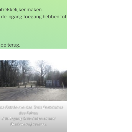
trekkelijker maken.
 de ingang toegang hebben tot
op terug.
e Entrée rue des Trois Pertuis/rue
des Faînes
3de Ingang Drie Gaten straat/
Beukenootjesstraat