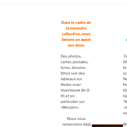
Dans le cadre de
la mémoire
collective, nous
faisons un appel
aux dons.
Des photos,
Fo
cartes postales,
li
livres, dessins,
te
lithos voir des
sc
tableaux sur
Ne
Neder-over-
H
Heembeek (N-O-
H)
H) et en
bi
particulier sur
“M
«Meudon».
ve
ee
Nous vous
remercions déjà
Wi