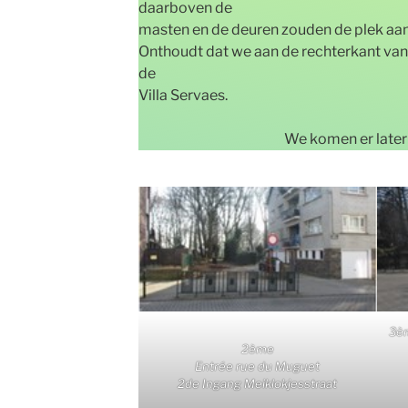
daarboven de
masten en de deuren zouden de plek aan
Onthoudt dat we aan de rechterkant van
de
Villa Servaes.
We komen er later 
3èm
2ème
Entrée rue du Muguet
2de Ingang Meiklokjesstraat