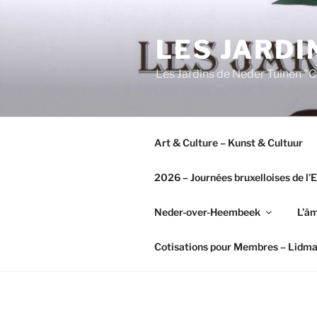
Aller
au
LES JARDI
contenu
principal
Les Jardins de Neder Tuinen 
Art & Culture – Kunst & Cultuur
2026 – Journées bruxelloises de l
Neder-over-Heembeek
L’âm
Cotisations pour Membres – Lidm