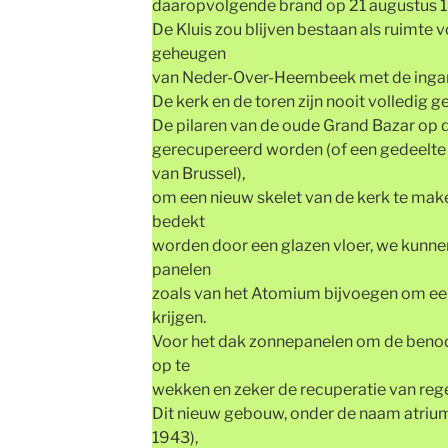
daaropvolgende brand op 21 augustus 
De Kluis zou blijven bestaan als ruimte v
geheugen
van Neder-Over-Heembeek met de ingan
De kerk en de toren zijn nooit volledig g
De pilaren van de oude Grand Bazar op
gerecupereerd worden (of een gedeelte 
van Brussel),
om een nieuw skelet van de kerk te mak
bedekt
worden door een glazen vloer, we kunne
panelen
zoals van het Atomium bijvoegen om een 
krijgen.
Voor het dak zonnepanelen om de benodi
op te
wekken en zeker de recuperatie van rege
Dit nieuw gebouw, onder de naam atriu
1943),