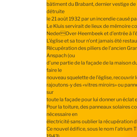
bâtiment du Brabant, dernier vestige de l
détruite
le 21 août 1932 par un incendie causé par
Le Kluis servirait de lieux de mémoire co
NederOver-Heembeek et d’entrée à l’édi
L’église et sa tour n’ont jamais été res
Récupération des piliers de l’ancien Gr
Anspach (ou
d’une partie de la façade de la maison d
faire le
nouveau squelette de l’église, recouvrir l
rajoutons-y des «vitres miroirs» ou pa
sur
toute la façade pour lui donner un éclat
Pour la toiture, des panneaux solaires c
nécessaire en
électricité sans oublier la récupération d
Ce nouvel édifice, sous le nom l’atrium 
1943),