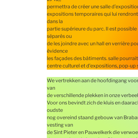
permettra de créer une salle d’exposition
expositions temporaires qui lui rendront 
dans la
partie supérieure du parc. Il est possibl
séparés ou
de les joindre avec un hall en verrière p
évidence
les façades des bâtiments. salle pourrait 
centre culturel et d’expositions, pop-up 
We vertrekken aan de hoofdingang voor
van
de verschillende plekken in onze verbeel
Voor ons bevindt zich de kluis en daara
oudste
nog overeind staand gebouw van Braban
vesting van
de Sint Pieter en Pauwelkerk die verwoe