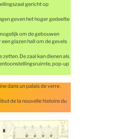
llingszaal gericht op
lingen geven het hoger gedeelte
s mogelijk om de gebouwen
 een glazen hall om de gevels
 zetten. De zaal kan dienen als
tentoonstellingsruimte, pop-up
ne dans un palais de verre .
ut de la nouvelle histoire du