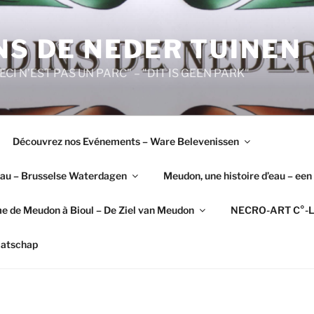
NS DE NEDER TUINEN
"CECI N’EST PAS UN PARC" – "DIT IS GEEN PARK"
Découvrez nos Evénements – Ware Belevenissen
’Eau – Brusselse Waterdagen
Meudon, une histoire d’eau – een
e de Meudon à Bioul – De Ziel van Meudon
NECRO-ART C°-L
aatschap