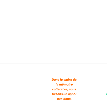
Dans le cadre de
la mémoire
collective, nous
faisons un appel
aux dons.