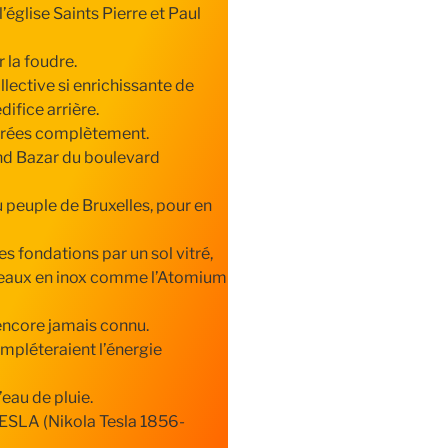
’église Saints Pierre et Paul
 la foudre.
llective si enrichissante de
fice arrière.
taurées complètement.
and Bazar du boulevard
u peuple de Bruxelles, pour en
es fondations par un sol vitré,
nneaux en inox comme l’Atomium
 encore jamais connu.
ompléteraient l’énergie
’eau de pluie.
TESLA (Nikola Tesla 1856-