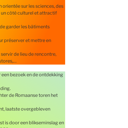
 orientée sur les sciences, des
un côté culturel et attractif
e de garder les bâtiments
our préserver et mettre en
servir de lieu de rencontre,
stores,…
 een bezoek en de ontdekking
ding.
chter de Romaanse toren het
t, laatste overgebleven
st is door een blikseminslag en