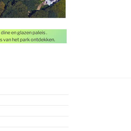
dine en glazen paleis .
s van het park ontdekken.