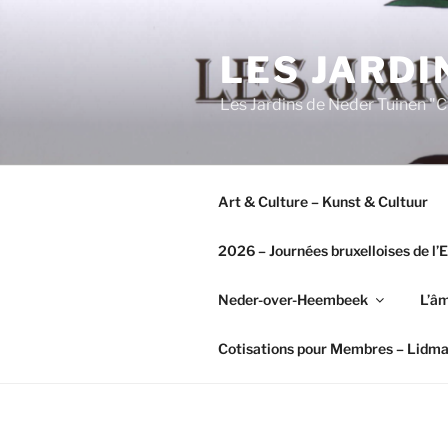
Aller
au
LES JARDI
contenu
principal
Les Jardins de Neder Tuinen 
Art & Culture – Kunst & Cultuur
2026 – Journées bruxelloises de l
Neder-over-Heembeek
L’âm
Cotisations pour Membres – Lidm