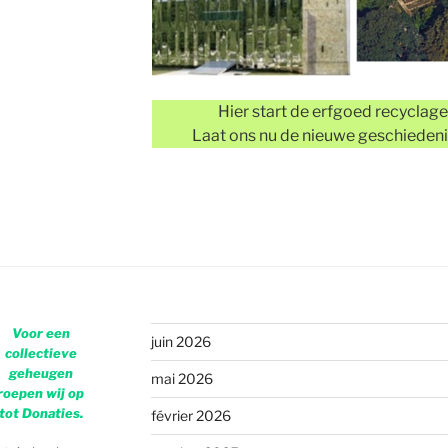
Hier start de erfgoed recyclage 
Laat ons nu de nieuwe geschiedeni
Voor een
juin 2026
collectieve
geheugen
mai 2026
roepen wij op
tot Donaties.
février 2026