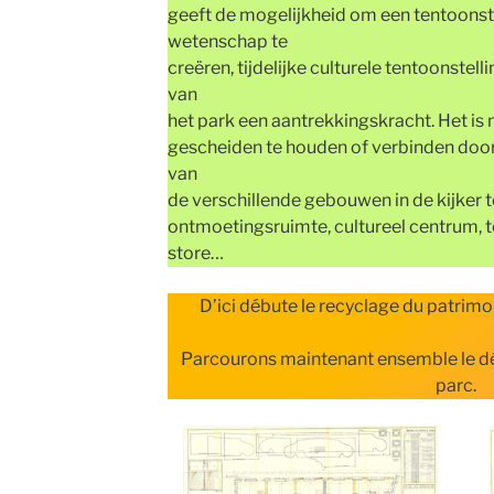
geeft de mogelijkheid om een tentoonste
wetenschap te
creëren, tijdelijke culturele tentoonstel
van
het park een aantrekkingskracht. Het i
gescheiden te houden of verbinden door
van
de verschillende gebouwen in de kijker te
ontmoetingsruimte, cultureel centrum, 
store…
D’ici débute le recyclage du patrimoi
Parcourons maintenant ensemble le déb
parc.