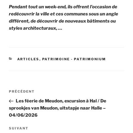
Pendant tout un week-end, ils offrent l’occasion de
redécouvrir la ville et ces communes sous un angle
différent, de découvrir de nouveaux bâtiments ou
styles architecturaux, …
CATÉGORIES
ARTICLES
,
PATRIMOINE - PATRIMONIUM
Navigation
Article
PRÉCÉDENT
de
précédent
Les féerie de Meudon, excursion à Hal / De
l’article
sprookjes van Meudon, uitstapje naar Halle –
04/06/2026
Article
SUIVANT