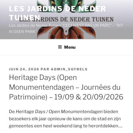
Aller
LES JARDINS DE NEDER
au
TUINEN
contenu
principal
Les Jardins de Neder Tuinen "CECI N’EST PAS UN PARC" – "DIT
IS GEEN PARK"
Menu
PUBLIÉ
JUIN 24, 2026
PAR
ADMIN_SGYBELS
LE
Heritage Days (Open
Monumentendagen – Journées du
Patrimoine) – 19/09 & 20/09/2026
De
Heritage Days / Open Monumentendagen
bieden
bezoekers elk jaar opnieuw de kans om de stad en zijn
gemeentes een heel weekend lang te herontdekken….