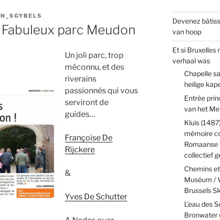
N_SGYBELS
Devenez bâtiss
 Fabuleux parc Meudon
van hoop
Et si Bruxelles
Un joli parc, trop
verhaal was
méconnu, et des
Chapelle sa
riverains
heilige kap
passionnés qui vous
Entrée pri
serviront de
van het Me
guides…
Kluis (1487
mémoire col
Françoise De
Romaanse t
Rijckere
collectief
Chemins et 
&
Muséum / W
Brussels 
Yves De Schutter
L’eau des S
Bronwater 