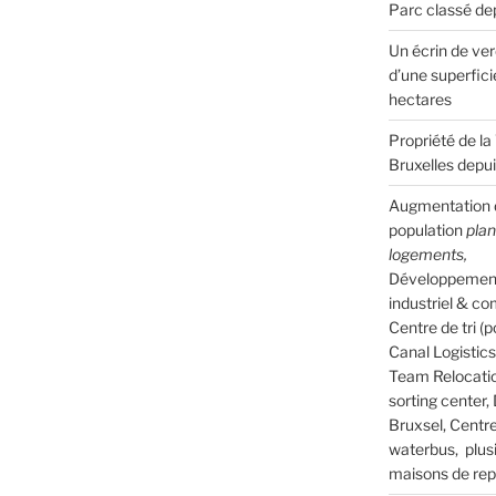
Parc classé de
Un écrin de ve
d’une superfici
hectares
Propriété de la 
Bruxelles depu
Augmentation d
population
pla
logements,
Développemen
industriel & co
Centre de tri (p
Canal Logistics 
Team Relocati
sorting center,
Bruxsel, Centr
waterbus, plus
maisons de rep