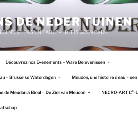
NS DE NEDER TUINEN
"CECI N’EST PAS UN PARC" – "DIT IS GEEN PARK"
Découvrez nos Evénements – Ware Belevenissen
’Eau – Brusselse Waterdagen
Meudon, une histoire d’eau – een
e de Meudon à Bioul – De Ziel van Meudon
NECRO-ART C°-L
aatschap