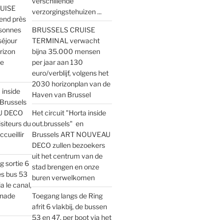
verschillende
UISE
verzorgingstehuizen ...
end près
sonnes
BRUSSELS CRUISE
séjour
TERMINAL verwacht
orizon
bijna 35.000 mensen
de
per jaar aan 130
euro/verblijf, volgens het
2030 horizonplan van de
 inside
Haven van Brussel
 Brussels
U DECO
Het circuit "Horta inside
siteurs du
out.brussels" en
ccueillir
Brussels ART NOUVEAU
DECO zullen bezoekers
uit het centrum van de
g sortie 6
stad brengen en onze
es bus 53
buren verwelkomen
a le canal,
enade
Toegang langs de Ring
afrit 6 vlakbij, de bussen
53 en 47, per boot via het