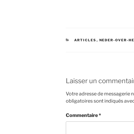
CATÉGORIES
ARTICLES
,
NEDER-OVER-H
Laisser un commentai
Votre adresse de messagerie ne
obligatoires sont indiqués ave
Commentaire
*