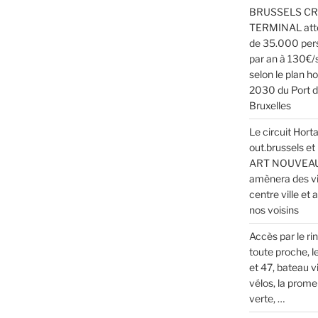
BRUSSELS CR
TERMINAL att
de 35.000 per
par an à 130€/
selon le plan h
2030 du Port 
Bruxelles
Le circuit Horta
out.brussels et
ART NOUVEA
amènera des vi
centre ville et a
nos voisins
Accès par le rin
toute proche, l
et 47, bateau vi
vélos, la prom
verte, …