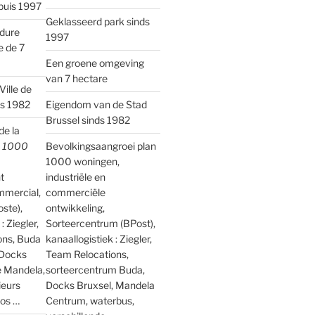
puis 1997
Geklasseerd park sinds
rdure
1997
e de 7
Een groene omgeving
van 7 hectare
Ville de
is 1982
Eigendom van de Stad
Brussel sinds 1982
e la
n 1000
Bevolkingsaangroei plan
1000 woningen,
t
industriële en
mmercial,
commerciële
oste),
ontwikkeling,
: Ziegler,
Sorteercentrum (BPost),
ons, Buda
kanaallogistiek : Ziegler,
 Docks
Team Relocations,
e Mandela,
sorteercentrum Buda,
ieurs
Docks Bruxsel, Mandela
os …
Centrum, waterbus,