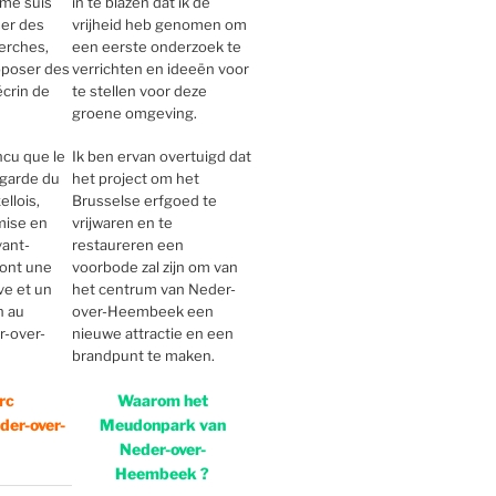
me suis
in te blazen dat ik de
ser des
vrijheid heb genomen om
erches,
een eerste onderzoek te
oposer des
verrichten en ideeën voor
écrin de
te stellen voor deze
groene omgeving.
ncu que le
Ik ben ervan overtuigd dat
egarde du
het project om het
llois,
Brusselse erfgoed te
mise en
vrijwaren en te
vant-
restaureren een
ront une
voorbode zal zijn om van
ve et un
het centrum van Neder-
n au
over-Heembeek een
r-over-
nieuwe attractie en een
brandpunt te maken.
rc
Waarom het
er-over-
Meudonpark van
Neder-over-
Heembeek ?