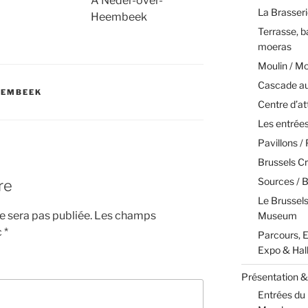
A Neder-over-
La Brasseri
Heembeek
Terrasse, b
moeras
Moulin / M
Cascade aux
EEMBEEK
Centre d’at
Les entrées
Pavillons / 
Brussels Cr
Sources / 
re
Le Brussel
 sera pas publiée.
Les champs
Museum
c
*
Parcours, E
Expo & Hal
Présentation & 
Entrées du