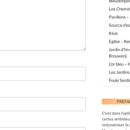
Meudonpa
Les Chemin
Pavillons –
Source d’e
Kluis
Eglise – Ke
Jardin d’hi
Brouwerij
L’or bleu –
Les Jardins
Foule Sent
PREFA
C'est dans l’opt
certes ambitieu
redynamiser le 