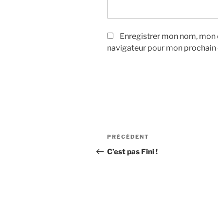
Enregistrer mon nom, mon e
navigateur pour mon prochain
Navigation
Article
PRÉCÉDENT
de
précédent
C’est pas Fini !
l’article