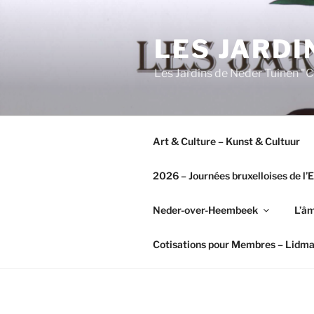
Aller
au
LES JARDI
contenu
principal
Les Jardins de Neder Tuinen 
Art & Culture – Kunst & Cultuur
2026 – Journées bruxelloises de l
Neder-over-Heembeek
L’âm
Cotisations pour Membres – Lidm