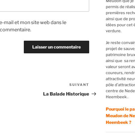
Meudon que je 
permis de réali
premières rech
ainsi que de pr
-mail et mon site web dans le
idées pour cet 
 commentaire.
verdure.
Je reste convai
projet de sauv
patrimoine bruxe
ainsi que sa re
valeur seront a
coureurs, rend
attractivité neu
pôle d’attractio
SUIVANT
Article
centre de Nede
suivant
La Balade Historique
Heembeek .
Pourquoi le pa
Meudon de Ned
Heembeek ?