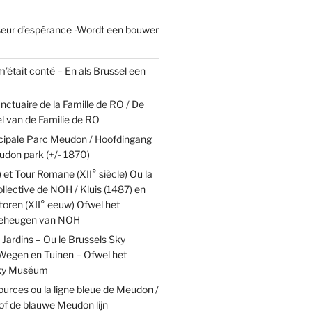
eur d’espérance -Wordt een bouwer
 m’était conté – En als Brussel een
nctuaire de la Famille de RO / De
el van de Familie de RO
ncipale Parc Meudon / Hoofdingang
udon park (+/- 1870)
) et Tour Romane (XII° siècle) Ou la
lective de NOH / Kluis (1487) en
oren (XII° eeuw) Ofwel het
 geheugen van NOH
Jardins – Ou le Brussels Sky
egen en Tuinen – Ofwel het
Sky Muséum
ources ou la ligne bleue de Meudon /
of de blauwe Meudon lijn