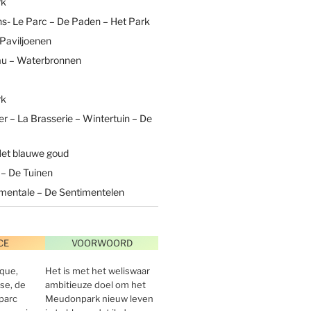
rk
s- Le Parc – De Paden – Het Park
 Paviljoenen
au – Waterbronnen
rk
ver – La Brasserie – Wintertuin – De
 Het blauwe goud
 – De Tuinen
imentale – De Sentimentelen
CE
VOORWOORD
ique,
Het is met het weliswaar
se, de
ambitieuze doel om het
parc
Meudonpark nieuw leven