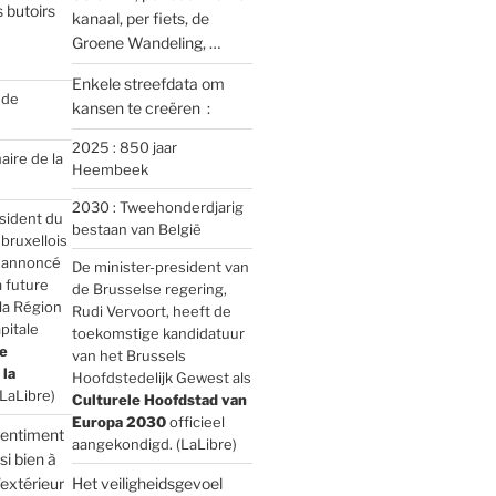
 butoirs
kanaal, per fiets, de
Groene Wandeling, …
Enkele streefdata om
 de
kansen te creëren :
2025 : 850 jaar
aire de la
Heembeek
2030 : Tweehonderdjarig
sident du
bestaan van België
ruxellois
a annoncé
De minister-president van
a future
de Brusselse regering,
la Région
Rudi Vervoort, heeft de
pitale
toekomstige kandidatuur
e
van het Brussels
la
Hoofdstedelijk Gewest als
LaLibre)
Culturele Hoofdstad van
Europa 2030
officieel
sentiment
aangekondigd. (LaLibre)
si bien à
l’extérieur
Het veiligheidsgevoel