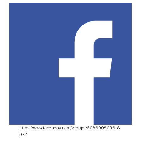
https://www.facebook.com/groups/608600809618
072