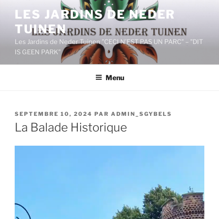
Aller
LES JARDINS DE NEDER
au
TUINEN
contenu
principal
Les Jardins de Neder Tuinen "CECI N’EST PAS UN PARC" – "DIT
IS GEEN PARK"
Menu
PUBLIÉ
SEPTEMBRE 10, 2024
PAR
ADMIN_SGYBELS
LE
La Balade Historique