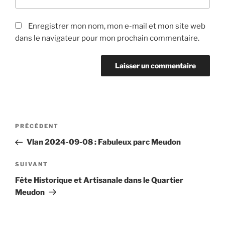
Enregistrer mon nom, mon e-mail et mon site web
dans le navigateur pour mon prochain commentaire.
Navigation
Article
PRÉCÉDENT
de
précédent
Vlan 2024-09-08 : Fabuleux parc Meudon
l’article
Article
SUIVANT
suivant
Fête Historique et Artisanale dans le Quartier
Meudon